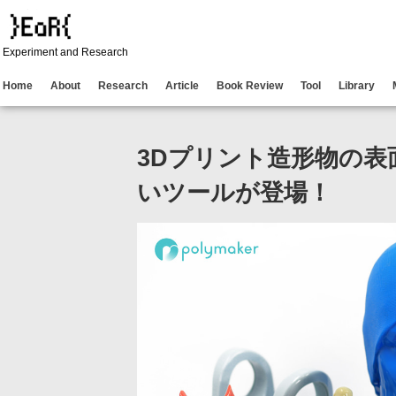
Experiment and Research
Home
About
Research
Article
Book Review
Tool
Library
3Dプリント造形物の
いツールが登場！