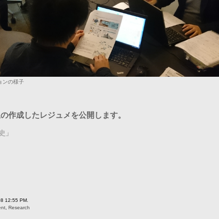
ッションの様子
生の作成したレジュメを公開します。
D史」
08 12:55 PM.
ent
,
Research